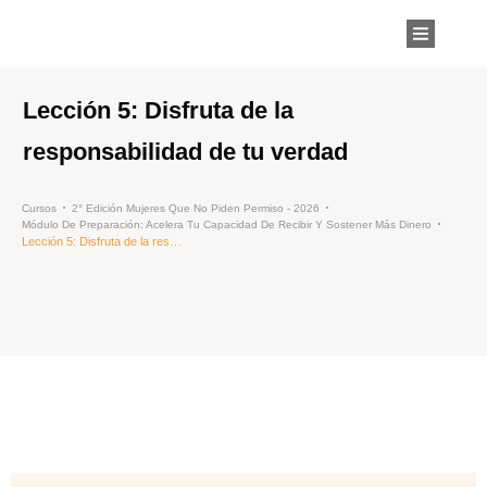
Lección 5: Disfruta de la
responsabilidad de tu verdad
Cursos
2° Edición Mujeres Que No Piden Permiso - 2026
Módulo De Preparación: Acelera Tu Capacidad De Recibir Y Sostener Más Dinero
Lección 5: Disfruta de la responsabilidad de tu verdad