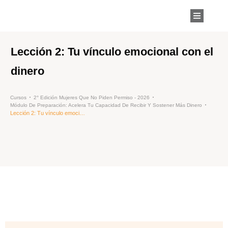
Lección 2: Tu vínculo emocional con el
dinero
Cursos
2° Edición Mujeres Que No Piden Permiso - 2026
Módulo De Preparación: Acelera Tu Capacidad De Recibir Y Sostener Más Dinero
Lección 2: Tu vínculo emocional con el dinero