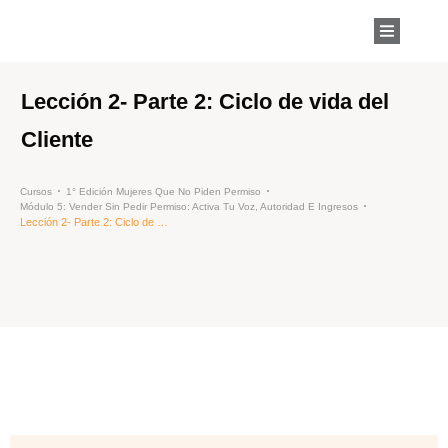
Lección 2- Parte 2: Ciclo de vida del
Cliente
Cursos
1° Edición Mujeres Que No Piden Permiso
Módulo 5: Vender Sin Pedir Permiso: Activa Tu Voz, Autoridad E Ingresos
Lección 2- Parte 2: Ciclo de vida del Cliente