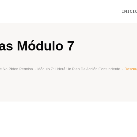
INICI
as Módulo 7
ue No Piden Permiso
Módulo 7: Liderá Un Plan De Acción Contundente
Descar