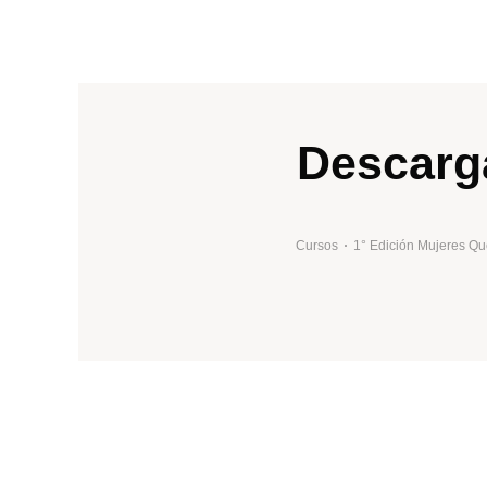
Descarg
Cursos
1° Edición Mujeres Q