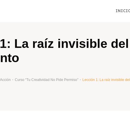
INICI
: La raíz invisible del
ento
 Acción
Curso “Tu Creatividad No Pide Permiso”
Lección 1: La raíz invisible de